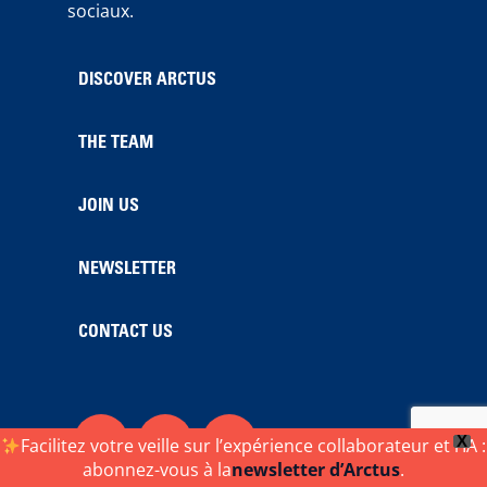
sociaux.
DISCOVER ARCTUS
THE TEAM
JOIN US
NEWSLETTER
CONTACT US
X
Facilitez votre veille sur l’expérience collaborateur et l’IA :
abonnez-vous à la
newsletter d’Arctus
.