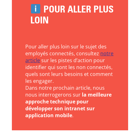
POUR ALLER PLUS
LOIN
Pour aller plus loin sur le sujet des
employés connectés, consultez
notre
article
sur les pistes d’action pour
identifier qui sont les non connectés,
quels sont leurs besoins et comment
les engager.
Dans notre prochain article, nous
nous interrogerons sur
la meilleure
approche technique pour
développer son intranet sur
application mobile
.