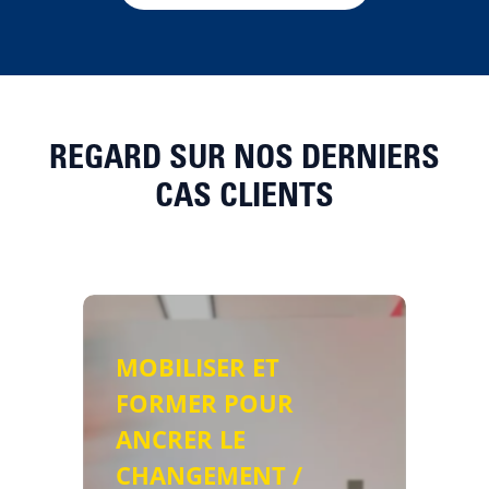
REGARD SUR NOS DERNIERS
CAS CLIENTS
MOBILISER ET
R
FORMER POUR
L’
ANCRER LE
P
CHANGEMENT /
U