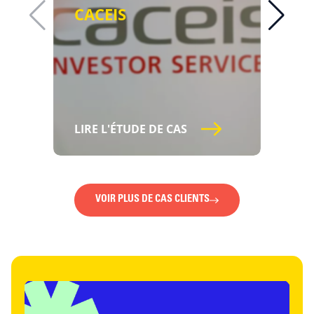
CACEIS
CO
A
LIRE L'ÉTUDE DE CAS
LIR
VOIR PLUS DE CAS CLIENTS