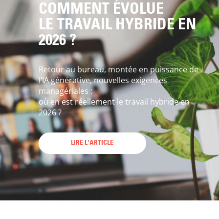
COMMENT ÉVOLUE
LE TRAVAIL HYBRIDE EN
2026 ?
Retour au bureau, montée en puissance de
l’IA générative, nouvelles exigences
managériales :
où en est réellement le travail hybride en
2026 ?
LIRE L'ARTICLE