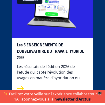
Les 5 ENSEIGNEMENTS DE
L’OBSERVATOIRE DU TRAVAIL HYBRIDE
2026
Les résultats de l'édition 2026 de
l'étude qui capte l’évolution des
usages en matière d’hybridation du
travail sont là ! Découvrez les chiffres
clés et les tendances du travail
X
Facilitez votre veille sur l’expérience collaborateur et
hybride.
l’IA : abonnez-vous à la
newsletter d’Arctus
.