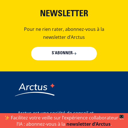
NEWSLETTER
Pour ne rien rater, abonnez-vous à la
newsletter d’Arctus
S’ABONNER
Arctus est une société de conseil et
X
Facilitez votre veille sur l’expérience collaborateur et
d’accompagnement au changement, experte
l’IA : abonnez-vous à la
newsletter d’Arctus
.
en transformation digitale interne. Nous