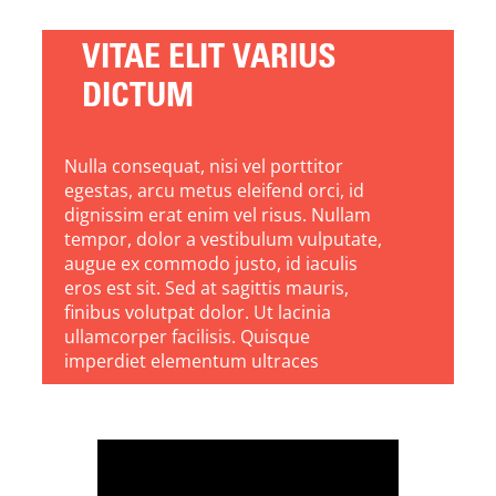
VITAE ELIT VARIUS
DICTUM
Nulla consequat, nisi vel porttitor
egestas, arcu metus eleifend orci, id
dignissim erat enim vel risus. Nullam
tempor, dolor a vestibulum vulputate,
augue ex commodo justo, id iaculis
eros est sit. Sed at sagittis mauris,
finibus volutpat dolor. Ut lacinia
ullamcorper facilisis. Quisque
imperdiet elementum ultraces