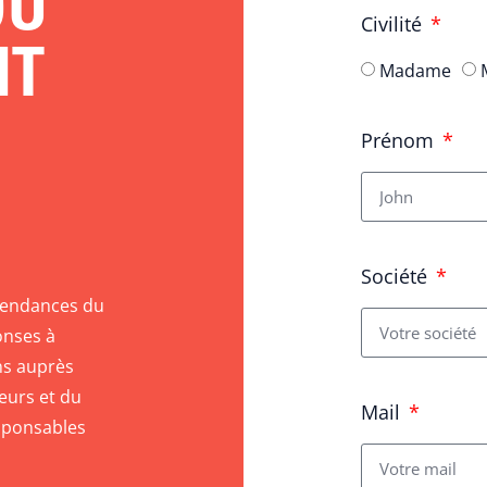
DU
Civilité
NT
Madame
Prénom
Société
 tendances du
onses à
ens auprès
teurs et du
Mail
esponsables