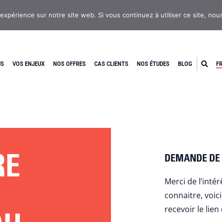
 expérience sur notre site web. Si vous continuez à utiliser ce site, no
US
VOS ENJEUX
NOS OFFRES
CAS CLIENTS
NOS ÉTUDES
BLOG
F
RE
DEMANDE DE
Merci de l’inté
connaitre, voic
recevoir le lie