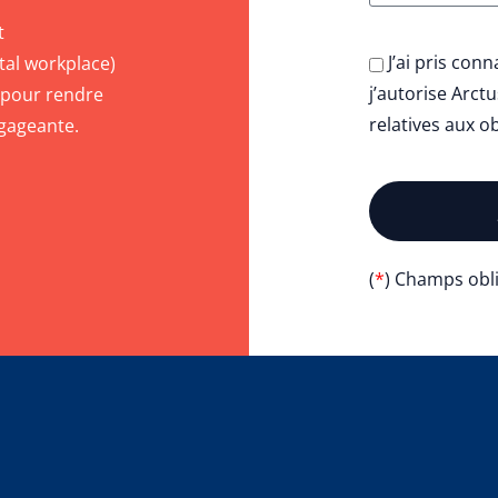
t
J’ai pris con
tal workplace)
j’autorise Arct
s pour rendre
relatives aux o
ngageante.
(
*
) Champs obli