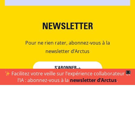
NEWSLETTER
Pour ne rien rater, abonnez-vous à la
newsletter d’Arctus
S’ABONNER
X
Facilitez votre veille sur l’expérience collaborateur et
l’IA : abonnez-vous à la
newsletter d’Arctus
.
Arctus est une société de conseil et