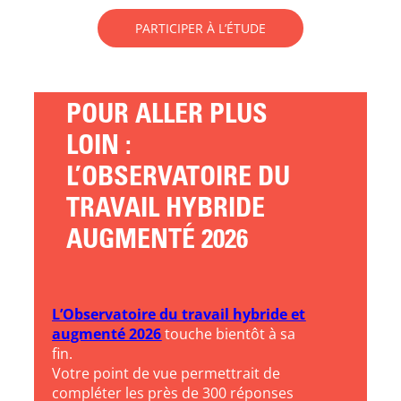
PARTICIPER À L’ÉTUDE
POUR ALLER PLUS
LOIN :
L’OBSERVATOIRE DU
TRAVAIL HYBRIDE
AUGMENTÉ 2026
L’Observatoire du travail hybride et
augmenté 2026
touche bientôt à sa
fin.
Votre point de vue permettrait de
compléter les près de 300 réponses