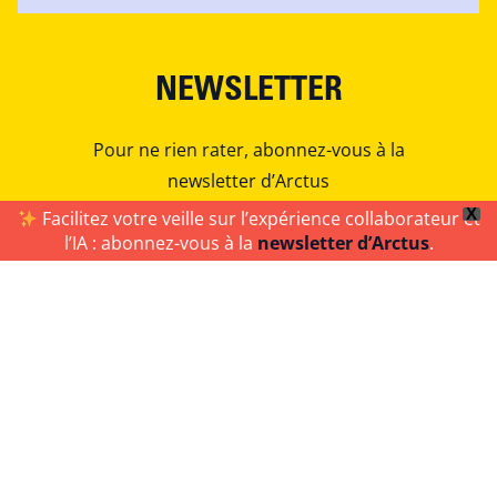
NEWSLETTER
Pour ne rien rater, abonnez-vous à la
newsletter d’Arctus
X
Facilitez votre veille sur l’expérience collaborateur et
l’IA : abonnez-vous à la
newsletter d’Arctus
.
S’ABONNER
Arctus est une société de conseil et