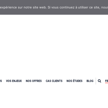
 expérience sur notre site web. Si vous continuez à utiliser ce site, no
US
VOS ENJEUX
NOS OFFRES
CAS CLIENTS
NOS ÉTUDES
BLOG
F