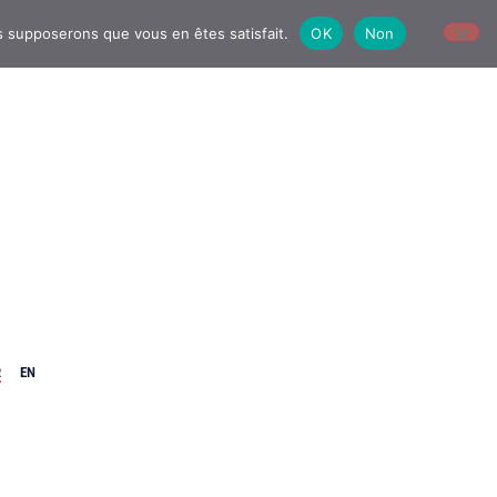
us supposerons que vous en êtes satisfait.
OK
Non
R
EN