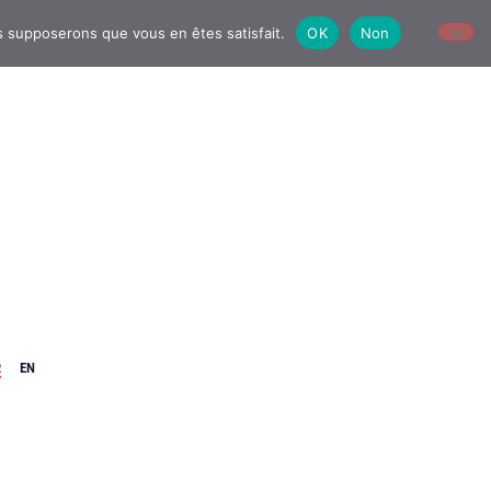
us supposerons que vous en êtes satisfait.
OK
Non
R
EN