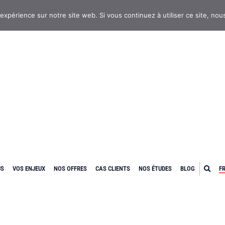
 expérience sur notre site web. Si vous continuez à utiliser ce site, no
US
VOS ENJEUX
NOS OFFRES
CAS CLIENTS
NOS ÉTUDES
BLOG
F